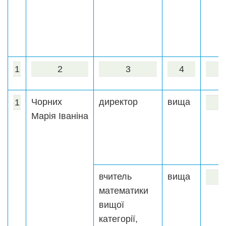
1
2
3
4
Чорних
директор
вища
1
Марія Іваніна
вчитель
вища
математики
вищої
категорії,