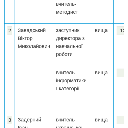
вчитель-
методист
Завадський
заступник
вища
2
13
Віктор
директора з
Миколайович
навчальної
роботи
вчитель
вища
інформатики
І категорії
Задерний
вчитель
вища
3
Іван
української