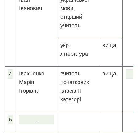
Іванович
мови,
старший
учитель
укр.
вища
література
Івахненко
вчитель
вища
4
Марія
початкових
Ігорівна
класів ІІ
категорі
5
...