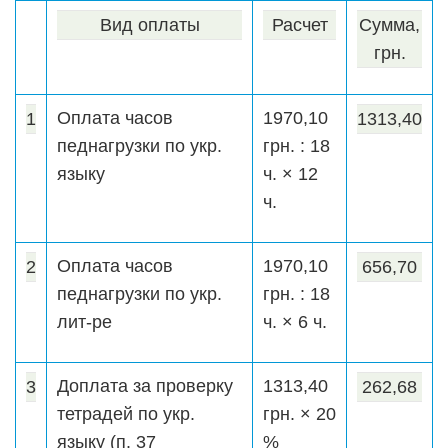
Вид оплаты
Расчет
Сумма,
грн.
Оплата часов
1970,10
1
1313,40
педнагрузки по укр.
грн. : 18
языку
ч. × 12
ч.
Оплата часов
1970,10
2
656,70
педнагрузки по укр.
грн. : 18
лит-ре
ч. × 6 ч.
Доплата за проверку
1313,40
3
262,68
тетрадей по укр.
грн. × 20
языку (п. 37
%