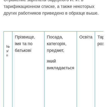
тарификационном списке, а также некоторых
других работников приведено в образце выше.
Прізвище,
Посада,
Освіта
Тар
імя та по
категорія,
розр
№
батькові
предмет,
з/
п
який
викладається