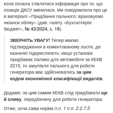
коли почала з’являтися інформація про те, що
позиція ДКСУ змінилася. Ми повідомляли про це
в матеріалі «Придбання пального: враховуємо
нюанси обліку» (див. газету «Бухгалтерія:
бюджет»,
№ 43/2024, с. 18
).
Тепер маємо
ЗВЕРНІТЬ УВАГУ!
підтвердження в коментованому
, де
листі
казначеї підкреслюють: якщо установа
придбаває паливо для автомобіля за КЕКВ
2210, то закупівля пального для роботи
генератора має здійснюватись
за цим
.
кодом економічної класифікації видатків
Додамо: за цим самим КЕКВ слід придбавати
ще
, передбачену для роботи генератора.
й оливу
Отже, хоча сама норма
п.п. 1
п.п. 2.2.7.5