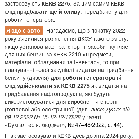
застосовують
. За цим самим КЕКВ
КЕКВ 2275
слід придбавати
, передбачену для
ще й оливу
роботи генератора.
Нагадаємо, що з початку 2022
Якщо є авто
року з’явилися роз’яснення
ДКСУ такого змісту:
якщо установа має транспортні засоби і купляє
для них бензин за КЕКВ 2210 «Предмети,
матеріали, обладнання та інвентар», то при
плануванні нової закупівлі видатки на придбання
бензину (дизеля)
їй
для роботи генератора
слід
як видатки на
здійснювати за КЕКВ 2275
придбавання нафтопродуктів, які будуть
використовуватися для вироблення енергії
(теплової або електричної) (див.
лист ДКСУ
від
у газеті
09.12.2022 № 15-12-12/17828
«Бухгалтерія: бюджет»,
№ 47–48/2022, с. 44
).
І так застосовували КЕКВ десь до літа 2024 року,