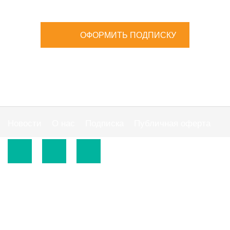
ОФОРМИТЬ ПОДПИСКУ
Новости
О нас
Подписка
Публичная оферта
© 2015-2026.
ООО «Издательская группа "АС"».
Использование материалов сайта
https://www.ibuhgalter.net
допускается на
оговоренных ниже условиях.