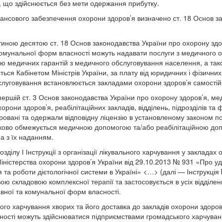
ь, що здійснюється без мети одержання прибутку.
ансового забезпечення охорони здоров’я визначено ст. 18 Основ з
стиною десятою ст. 18 Основ законодавства України про охорону зд
комунальної форм власності можуть надавати послуги з медичного о
 медичних гарантій з медичного обслуговування населення, а тако
ься Кабінетом Міністрів України, за плату від юридичних і фізичних 
слуговування встановлюється закладами охорони здоров’я самостій
 першій ст. 3 Основ законодавства України про охорону здоров’я, 
хорони здоров’я, реабілітаційних закладів, відділень, підрозділів та 
тровані та одержали відповідну ліцензію в установленому законом п
зково обмежується медичною допомогою та/або реабілітаційною до
а з їх наданням.
зділу І Інструкції з організації лікувального харчування у закладах 
іністерства охорони здоров’я України від 29.10.2013 № 931 «Про уд
 та роботи дієтологічної системи в Україні» <…> (далі — Інструкція
ою складовою комплексної терапії та застосовується в усіх відділен
вної та комунальної форм власності.
ого харчування хворих та його доставка до закладів охорони здоров
ості можуть здійснюватися підприємствами громадського харчування