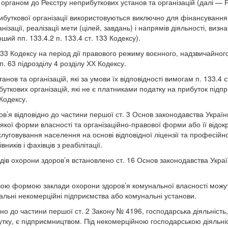
рганом до Реєстру неприбуткових установ та організацій (далі — Р
ибуткової організації використовуються виключно для фінансування
нізації, реалізації мети (цілей, завдань) і напрямів діяльності, визн
ий пп. 133.4.2 п. 133.4 ст. 133 Кодексу).
133 Кодексу на період дії правового режиму воєнного, надзвичайного
 63 підрозділу 4 розділу ХХ Кодексу.
анов та організацій, які за умови їх відповідності вимогам п. 133.4 
буткових організацій, які не є платниками податку на прибуток підп
 Кодексу.
в’я відповідно до частини першої ст. 3 Основ законодавства Україн
якої форми власності та організаційно-правової форми або її відок
уговування населення на основі відповідної ліцензії та професійно
иків і фахівців з реабілітації.
адів охорони здоров’я встановлено ст. 16 Основ законодавства Укра
вою формою заклади охорони здоров’я комунальної власності можу
альні некомерційні підприємства або комунальні установи.
но до частини першої ст. 2 Закону № 4196, господарська діяльність
ку, є підприємництвом. Під некомерційною господарською діяльні