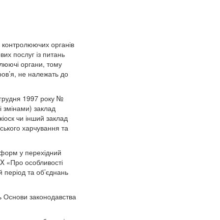
й контролюючих органів
вих послуг із питань
люючі органи, тому
ров’я, не належать до
 грудня 1997 року №
і змінами) заклад
кіоск чи інший заклад
дського харчування та
х форм у перехідний
IX «Про особливості
 період та об’єднань
ть Основи законодавства