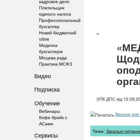
кадровое дело
Плательщик
единого налога
Профессиональный
бухгалтер
Новий бюджетний
«
облік
«МЕ
Медична
бухгалтерія
Щод
Місцева рада
Практика МСФЗ
опод
Видео
орга
Подписка
(ІПК ДПС від 12.09.2
Обучение
Вебинары
Версия для
Кофе-брейк с
АСами
Тема:
Загальні питанн
Сервисы