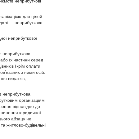
иємств неприбуткові
рганізацією для цілей
(далі — неприбуткова
дної неприбуткової
іє неприбуткова
 або їх частини серед
цівників (крім оплати
ов’язаних з ними осіб.
ня видатків,
іє неприбуткова
бутковим організаціям
чення відповідно до
рипинення юридичної
 цього абзацу не
 та житлово-будівельні