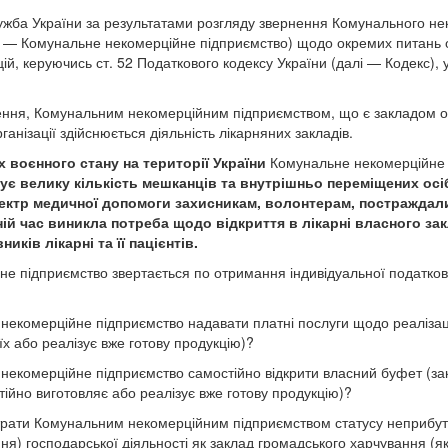
жба України за результатами розгляду звернення Комунального не
і — Комунальне некомерційне підприємство) щодо окремих питань 
ій, керуючись ст. 52 Податкового кодексу України (далі — Кодекс), 
ення, Комунальним некомерційним підприємством, що є закладом о
ганізації здійснюється діяльність лікарняних закладів.
х воєнного стану на території України
Комунальне некомерційне
є велику кількість мешканців та внутрішньо переміщених осі
ектр медичної допомоги захисникам, волонтерам, постраждали
ній час виникла потреба щодо відкриття в лікарні власного з
иків лікарні та її пацієнтів.
е підприємство звертається по отримання індивідуальної податкової
некомерційне підприємство надавати платні послуги щодо реалізаці
їх або реалізує вже готову продукцію)?
некомерційне підприємство самостійно відкрити власний буфет (за
ійно виготовляє або реалізує вже готову продукцію)?
трати Комунальним некомерційним підприємством статусу неприбутко
ня) господарської діяльності як заклад громадського харчування (я