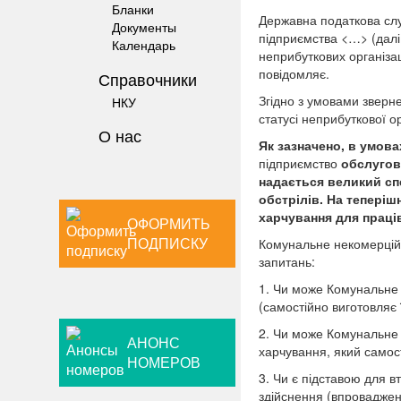
Бланки
Державна податкова слу
Документы
підприємства <…> (дал
Календарь
неприбуткових організац
повідомляє.
Справочники
Згідно з умовами зверн
НКУ
статусі неприбуткової ор
О нас
Як зазначено, в умова
підприємство
обслугову
надається великий сп
обстрілів. На теперіш
харчування для працівн
ОФОРМИТЬ
ПОДПИСКУ
Комунальне некомерційн
запитань:
1. Чи може Комунальне 
(самостійно виготовляє 
2. Чи може Комунальне 
АНОНС
харчування, який самост
НОМЕРОВ
3. Чи є підставою для в
здійснення (впроваджен