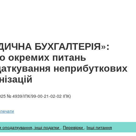
ДИЧНА БУХГАЛТЕРІЯ»:
о окремих питань
аткування неприбуткових
нізацій
025 № 4939/ІПК/99-00-21-02-02 ІПК)
 печати
я оподаткування, інші податки
Перевірки
Інші питання