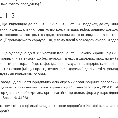
 вже готову продукцію)?
ь 1–3
що, відповідно до пп. 19
1
.1.28 п. 19
1
.1 ст. 19
1
Кодексу, до функці
ння індивідуальних податкових консультацій, інформаційно-довідко
законодавства, контроль за додержанням якого покладено на контро
ації громадського харчування, у тому числі в закладах охорони здо
що відповідно до п. 27 частини першої ст. 1 Закону України від 23
принципи та вимоги до безпечності та якості харчових продуктів» (з
 — це ресторан, бар, кафе, їдальня, закусочна, піцерія, кулінарія, 
льних ознак (місця) провадження господарської діяльності з грома
рчування будь-яким особам.
і засади діяльності юридичних осіб окремих організаційно-правови
дичних осіб визначає Закон України від 09 січня 2025 року № 4196-
 юридичних осіб окремих організаційно-правових форм у перехідний
— Закон № 4196).
 економічні та соціальні засади охорони здоров’я в Україні визначаю
ров’я.