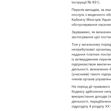
Інструкції № 931).
Перелік випадків, за я
послуги з медичного об
Кабінету Міністрів Укра
обслуговування населен
Зауважимо, як визначен
застосування цієї поста
Тож у загальному поряд
неприбуткової організац
надання платних послуг
із затвердженим перелі
підприємством виключно 
діяльності, визначених 
(учасників) такого підп
членів органів управлін
На період дії правовог
Кодексу здійснення неп
використання доходів (п
діяльності, передбачени
підрозділу 4 розділу ХХ