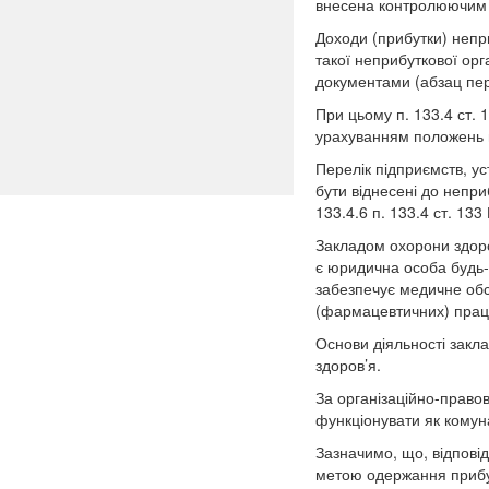
внесена контролюючим о
Доходи (прибутки) непр
такої неприбуткової орга
документами (абзац перш
При цьому п. 133.4 ст. 
урахуванням положень п.
Перелік підприємств, уст
бути віднесені до непри
133.4.6 п. 133.4 ст. 133
Закладом охорони здоро
є юридична особа будь-
забезпечує медичне обсл
(фармацевтичних) працівн
Основи діяльності закл
здоров’я.
За організаційно-право
функціонувати як комун
Зазначимо, що, відповід
метою одержання прибут