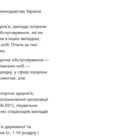
аконодавства України
оров’я, заклади охорони
бслуговування, які не
ж в інших випадках,
осіб. Плата за такі
но.
медичне обслуговування —
фізичних осіб —
орядку, у сфері охорони
помогою, але
охорони здоров’я,
осконалення організації
 № 931), лікувальне
нях стаціонарів закладів
’я державної та
 (п. 1.10 розділу І