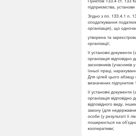
Пунктом 133.4 ст. 133 
підприємства, установи 
Згідно з пп. 133.4.1 п.
оподаткування податком
організація), що одноча
утворена та зареєстров
організації;
її установчі документи (
організація відповідно 
засновників (учасників у
їхньої праці, нарахуван
Для цілей цього абзацу 
визначених підпунктом 1
її установчі документи (
організація відповідно 
відповідного виду, інш
закону (для недержавни
особи (у результаті її 
поширюється на об’єднан
кооперативи;