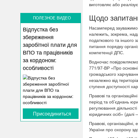
виготовляє або реалізує
Щодо запитан
ПОЛЕЗНОЕ ВИДЕО
Насамперед зауважимо, 
Відпустка без
належить, зокрема, нада
збереження
податкового та іншого 
заробітної плати для
питання порядку організ
ВПО та працівників
компетенції ДПС.
за кордоном:
Водночас повідомляємо, 
особливості
771/97-ВР «Про основні 
громадського харчування
незалежно від територіа
ступеня доступності ха
Правові та організаційн
період та об’єднань юри
регулювання діяльності
Присоединиться
юридичних осіб» (далі 
Правові, організаційні,
України про охорону здо