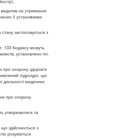
еєстр).
 видатків на утримання
ачених її установчими
 стану застосовується з
ст. 133 Кодексу можуть
риємств, установлено пп.
и про охорону здоров’я
ремлений підрозділ, що
ї діяльності медичних
їни про охорону
ть утворюватися та
, що здійснюється з
стю розуміється