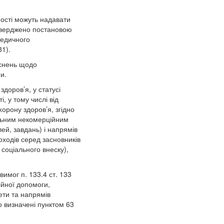
ності можуть надавати
атверджено постановою
медичного
1).
яснень щодо
и.
доров’я, у статусі
, у тому числі від
орону здоров’я, згідно
льним некомерційним
ей, завдань) і напрямів
оходів серед засновників
 соціального внеску),
имог п. 133.4 ст. 133
ійної допомоги,
ети та напрямів
о визначені пунктом 63