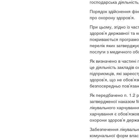
господарська діяльніст
Порядок здійснення фін
про охорону здоров’я.
При цьому, згідно із ча
здоров’я державної та 
покриваються програмою
перелік яких затверджуєт
послуги з медичного об
Як визначено в частині
це діяльність закладів о
підприємців, які зареєс
здоров’я, що не обов’я
безпосередньо пов’язан
Як передбачено п. 1.2 ро
затвердженої наказом М
лікувального харчування
харчування є обов’язков
охорони здоров’я держа
Забезпечення лікувальн
комунальної форм власн