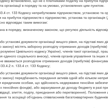
Кодексу встановлено, що не є платниками податку на прибуток підпр
та організації в порядку та на умовах, установлених цим пунктом.
 133.4 ст. 133 Кодексу неприбутковим підприємством, установою та о
 на прибуток підприємств є підприємство, установа та організація 
сно відповідає таким вимогам:
ана в порядку, визначеному законом, що регулює діяльність відпові
або установчі документи організації вищого рівня, на підставі яких д
до закону) містять заборону розподілу отриманих доходів (прибутків)
 розумінні Цивільного кодексу України), членів такої організації, пра
ня єдиного соціального внеску), членів органів управління та інших п
не вважається розподілом отриманих доходів (прибутків) фінансуван
33.4.2 п. 133.4 ст. 133 Кодексу;
або установчі документи організації вищого рівня, на підставі яких д
до закону) передбачають передання активів одній або кільком непри
им юридичним особам, що здійснюють недержавне пенсійне забезпе
х пенсійних фондів), або зарахування до доходу бюджету в разі п
ліквідації, злиття, поділу, приєднання або перетворення). Положення
ня та асоціації об’єднань співвласників багатоквартирних будинків