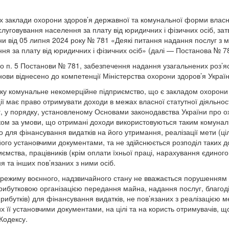
ких заклади охорони здоров’я державної та комунальної форми влас
слуговування населення за плату від юридичних і фізичних осіб, з
їни від 05 липня 2024 року № 781 «Деякі питання надання послуг з 
ня за плату від юридичних і фізичних осіб» (далі — Постанова № 78
о п. 5 Постанови № 781, забезпечення надання узагальнених роз’
нови віднесено до компетенції Міністерства охорони здоров’я Україн
ку комунальне некомерційне підприємство, що є закладом охорони з
ії має право отримувати доходи в межах власної статутної діяльності
, у порядку, установленому Основами законодавства України про ох
ком за умови, що отримані доходи використовуються таким комуна
для фінансування видатків на його утримання, реалізації мети (ціл
його установчими документами, та не здійснюється розподіл таких д
риємства, працівників (крім оплати їхньої праці, нарахування єдиного
ня та інших пов’язаних з ними осіб.
о режиму воєнного, надзвичайного стану не вважається порушенням в
рибутковою організацією передання майна, надання послуг, благод
рибутків) для фінансування видатків, не пов’язаних з реалізацією м
х її установчими документами, на цілі та на користь отримувачів, щ
 Кодексу.