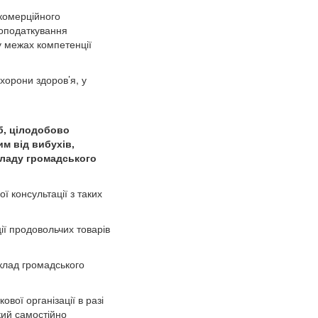
комерційного
оподаткування
у межах компетенції
хорони здоров’я, у
б, цілодобово
м від вибухів,
акладу громадського
 консультації з таких
ї продовольчих товарів
клад громадського
вої організації в разі
кий самостійно