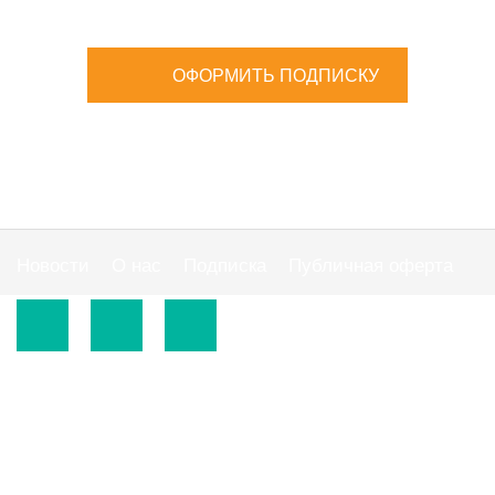
ОФОРМИТЬ ПОДПИСКУ
Новости
О нас
Подписка
Публичная оферта
© 2015-2026.
ООО «Издательская группа "АС"».
Использование материалов сайта
https://www.ibuhgalter.net
допускается на
оговоренных ниже условиях.