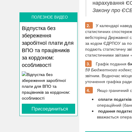
нарахування ЄС
Закону про ЄС
ПОЛЕЗНОЕ ВИДЕО
2.
У календарі наве
Відпустка без
статистичних спостереж
збереження
вебсторінці Державної 
заробітної плати для
за кодом ЄДРПОУ за п
подають статистичну зві
ВПО та працівників
статистичними звітами 
за кордоном:
3.
Графік подання
бю
особливості
59 Бюджетного кодексу 
звітним. Водночас місц
уточнення графіка ради
4.
Якщо граничний с
сплати податків
операційний (бан
Присоединиться
подання податко
вважається опера