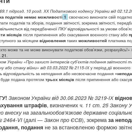
нти
 69.1 підрозд. 10 розд. ХХ Податкового кодексу України від 02.12.
ка податків немає можливості
1
своєчасно виконати свій податк
ати податків та зборів, подання звітності, зокрема звітності, перед
звільняється від передбаченої
ПКУ
відповідальності за умови обов’я
сти
місяців
після припинення або скасування воєнного стану або
п
ступного за місяцем
відновлення
таких
можливостей
платника под
 хто може та не може виконувати податкові обов’язки, розрахуйсь!» /
. 21
.
ом України «Про захист інтересів суб’єктів подання звітності т
ну або стану війни» від 03.03.2022 № 2115-ІХ
у період дії воєнного
ть відповідальність за неподання або несвоєчасне подання
«непода
ть буде подана протягом
трьох місяців
після припинення або скасув
ГУ!
Законом України від 30.06.2023 № 3219-ІХ
відно
рахування штрафів
, визначених
ч. 11 ст. 25
Закону У
го внеску на загальнообов’язкове державне соціаль
№ 2464-VI
(далі —
Закон про ЄСВ
), зокрема
за непод
одання, подання
не за встановленою формою звітно