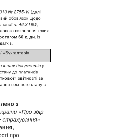
2010 № 2755-VI
(далі
овий обов’язок щодо
баченої
п. 46.2 ПКУ
,
зкового виконання таких
ротягом 60 к. дн.
із
атків.
/ «Бухгалтерія:
а інших документів у
 стану до платників
ткової»
звітності
за
ання воєнного стану в
влено з
країни «Про збір
не страхування»
ання,
сті про