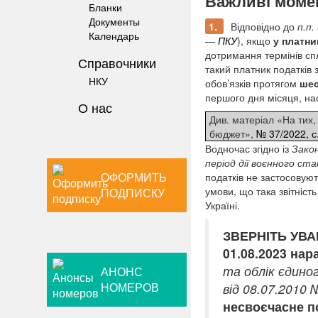
Важливі моме
Бланки
Документы
1.
Відповідно до
п.п.
Календарь
—
ПКУ
), якщо
у платни
дотримання термінів спл
Справочники
такий платник податків 
НКУ
обов’язків протягом
ше
першого дня місяця, на
О нас
Див. матеріал «На тих,
бюджет»,
№ 37/2022, с
Водночас згідно із
Закон
період дії воєнного ста
ОФОРМИТЬ
податків не застосовую
умови, що така звітніс
ПОДПИСКУ
Україні.
ЗВЕРНІТЬ УВА
01.08.2023 на
та облік єдино
АНОНС
НОМЕРОВ
від 08.07.2010 
несвоєчасне п