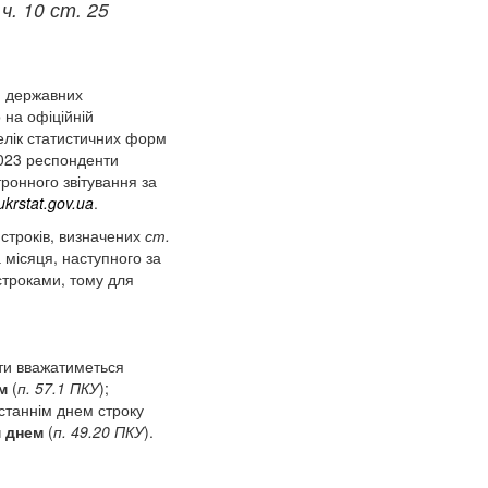
ї
ч. 10 ст. 25
м державних
 на офіційній
елік статистичних форм
2023 респонденти
тронного звітування за
.ukrstat.gov.ua
.
строків, визначених
ст.
а місяця, наступного за
строками, тому для
ати вважатиметься
м
(
п. 57.1 ПКУ
);
останнім днем строку
м днем
(
п. 49.20 ПКУ
).