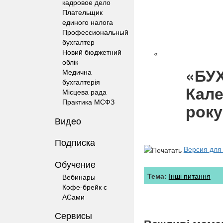
кадровое дело
Плательщик
единого налога
Профессиональный
бухгалтер
Новий бюджетний
«
облік
«БУ
Медична
бухгалтерія
Кале
Місцева рада
Практика МСФЗ
року
Видео
Подписка
Версия для
Обучение
Тема:
Інші питання
Вебинары
Кофе-брейк с
АСами
Сервисы