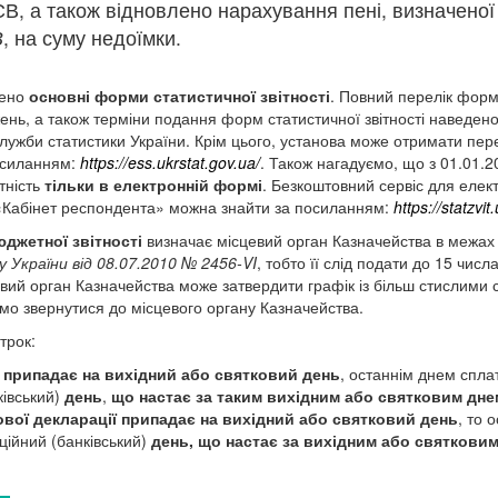
В, а також відновлено нарахування пені, визначено
В
, на суму недоїмки.
дено
основні форми статистичної звітності
. Повний перелік фор
ень, а також терміни подання форм статистичної звітності наведено
служби статистики України. Крім цього, установа може отримати пер
осиланням:
https://ess.ukrstat.gov.ua/
. Також нагадуємо, що з 01.01.
тність
тільки в електронній формі
. Безкоштовний сервіс для елек
«Кабінет респондента» можна знайти за посиланням:
https://statzvit
джетної звітності
визначає місцевий орган Казначейства в межах 
України від 08.07.2010 № 2456-VI
, тобто її слід подати до 15 числ
евий орган Казначейства може затвердити графік із більш стислими 
мо звернутися до місцевого органу Казначейства.
трок:
 припадає на вихідний або святковий день
, останнім днем спл
ківський)
день
,
що настає за таким вихідним або святковим дне
вої декларації припадає на вихідний або святковий день
, то 
ційний (банківський)
день, що настає за вихідним або святкови