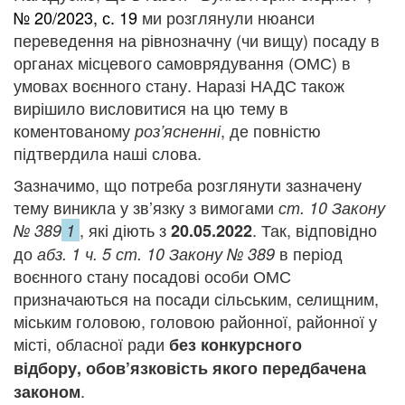
№ 20/2023, с. 19
ми розглянули нюанси
переведення на рівнозначну (чи вищу) посаду в
органах місцевого самоврядування (ОМС) в
умовах воєнного стану. Наразі НАДС також
вирішило висловитися на цю тему в
коментованому
, де повністю
роз’ясненні
підтвердила наші слова.
Зазначимо, що потреба розглянути зазначену
тему виникла у зв’язку з вимогами
ст. 10 Закону
, які діють з
. Так, відповідно
№ 389
1
20.05.2022
до
в період
абз. 1 ч. 5 ст. 10 Закону № 389
воєнного стану посадові особи ОМС
призначаються на посади сільським, селищним,
міським головою, головою районної, районної у
місті, обласної ради
без конкурсного
відбору,
обов’язковість якого передбачена
.
законом