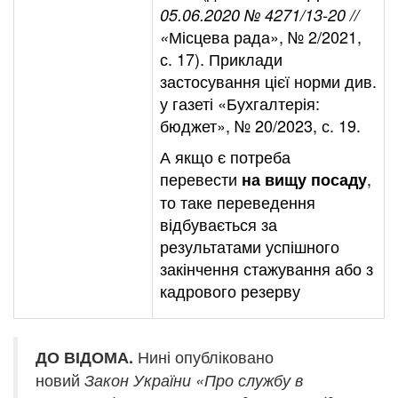
05.06.2020 № 4271/13-20 //
Місцева рада»,
№ 2/2021,
«
с. 17
). Приклади
застосування цієї норми див.
у газеті «Бухгалтерія:
бюджет»,
№ 20/2023, с. 19
.
А якщо є потреба
перевести
,
на вищу посаду
то таке переведення
відбувається за
результатами успішного
закінчення стажування або з
кадрового резерву
Нині опубліковано
ДО ВІДОМА.
новий
Закон України «Про службу в