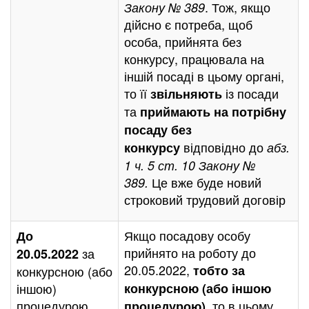
. Тож, якщо
Закону № 389
дійсно є потреба, щоб
особа, прийнята без
конкурсу, працювала на
іншій посаді в цьому органі,
то її
із посади
звільняють
та
приймають на потрібну
посаду
без
відповідно до
конкурсу
абз.
1 ч. 5 ст. 10 Закону №
Це вже буде новий
389.
строковий трудовий договір
Якщо посадову особу
До
прийнято на роботу до
за
20.05.2022
20.05.2022,
тобто за
конкурсною
(або
іншою)
конкурсною (або іншою
процедурою
,
то в цьому
процедурою)