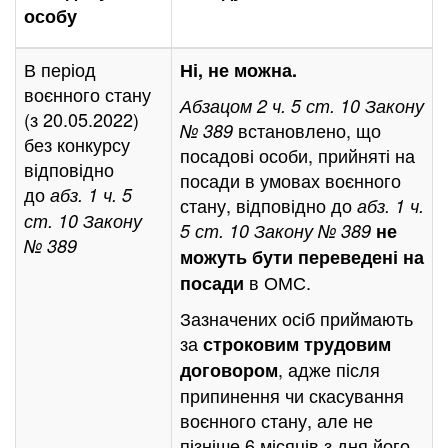
особу
В період
Ні, не можна.
воєнного стану
Абзацом 2 ч. 5 ст. 10 Закону
(з 20.05.2022)
встановлено, що
№ 389
без конкурсу
посадові особи, прийняті на
відповідно
посади в умовах воєнного
до
абз. 1 ч. 5
стану, відповідно до
абз. 1 ч.
ст. 10 Закону
5 ст. 10 Закону № 389
не
№ 389
можуть бути переведені на
в ОМС.
посади
Зазначених осіб приймають
за
строковим трудовим
, адже після
договором
припинення чи скасування
воєнного стану, але не
пізніше 6 місяців з дня його