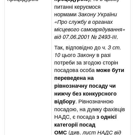
питанні керуємося
нормами
Закону України
«Про службу в органах
місцевого самоврядування»
.
від 07.06.2001 № 2493-ІІІ
Так, відповідно до
ч. 3 ст.
цього
в разі
10
Закону
потреби за згодою сторін
посадова особа
може бути
переведена
на
рівнозначну посаду
чи
нижчу без конкурсного
.
Рівнозначною
відбору
посадою, на думку фахівців
НАДС, є посада
з однієї
категорії посад
(див.
ОМС
лист
НАДС від