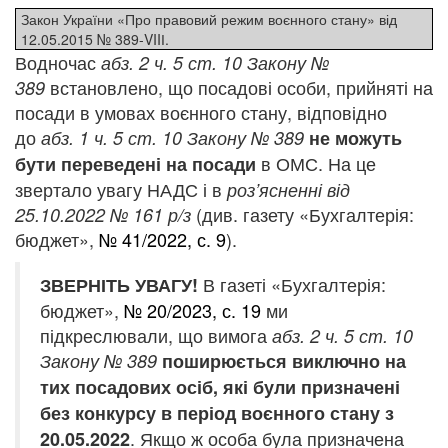
Закон України «Про правовий режим воєнного стану» від
12.05.2015 № 389-VIIІ.
Водночас
абз. 2 ч. 5 ст. 10 Закону №
встановлено, що посадові особи, прийняті на
389
посади в умовах воєнного стану, відповідно
до
абз. 1 ч. 5 ст. 10 Закону № 389
не можуть
в ОМС. На це
бути переведені на посади
звертало увагу НАДС і в
роз’ясненні від
(див. газету «Бухгалтерія:
25.10.2022 № 16
1 р/
з
бюджет»,
№ 41/2022, с. 9
).
В газеті «Бухгалтерія:
ЗВЕРНІТЬ УВАГУ!
бюджет»,
№ 20/2023, с. 19
ми
підкреслювали, що вимога
абз. 2 ч. 5 ст. 10
Закону № 389
поширюється виключно на
тих посадових осіб, які були призначені
без конкурсу в період воєнного стану з
. Якщо ж особа була призначена
20.05.2022